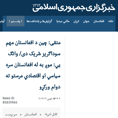
خانه
افغانستان
جهان
ایران
مالتی میدیا
گزارش‌ها و یادداشت‌ها
| پشــــــتـو |
آرش
د AP ۱۴۰۵ د زمری ۱۷
متقی: چین د افغانستان مهم
سوداګریز شریک دی/ وانګ
يي: موږ به له افغانستان سره
سیاسي او اقتصادي مرستو ته
دوام ورکړو
News ID:
AP ۱۴۰۴ غویی ۳۱ ۱۷:۳۷
85839966
کابل-ایرنا- د افغانستان د سرپرست