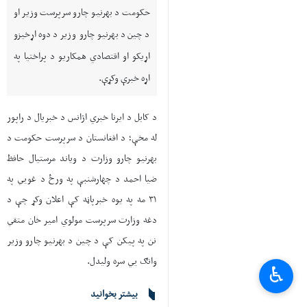
حکومت د بهرنیو چارو سرپرست وزیر او
د چین د بهرنیو چارو وزیر د دوه اړخیزو
اړیکو او اقتصادي همکاریو د پراختیا په
اړه خبرې وکړې.
د کابل د ایرنا خبري اژانس د خبریال د راپور
له مخې؛ د افغانستان د سرپرست حکومت د
بهرنیو چارو وزارت د ویاند مرستیال حافظ
ضیا احمد د چهارشنبې په ورځ د غويي په
۳۱ مه په یوه خبرپاڼه کې اعلان وکړ چې د
دغه وزارت سرپرست مولوي امیر خان متقي
نن په پیکن کې د چین د بهرنیو چارو وزیر
وانګ يي سره ولیدل.
♿︎
بیشتر بخوانید