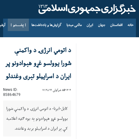
خانه
افغانستان
جهان
ایران
مالتی میدیا
گزارش‌ها و یادداشت‌ها
| پشــــــتـو |
آرش
د AP ۱۴۰۵ د زمری ۱۵
د اتومي انرژۍ د واکمنې
شورا یوولسو غړو هېوادونو پر
ایران د اسراییلو تېری وغندلو
News ID:
AP ۱۴۰۴ غبرگولی ۲۶ ۱۷:۴۵
85864679
کابل-ایرنا- د اتومي انرژۍ د واکمنې شورا
یوولسو غړو هېوادونو په یوه ګډه اعلامیه
کې پر ایران د اسراییلو برید وغانده.