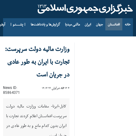
خانه
افغانستان
جهان
ایران
مالتی میدیا
گزارش‌ها و یادداشت‌ها
| پشــــــتـو |
آرش
د AP ۱۴۰۵ د زمری ۱۸
وزارت مالیه دولت سرپرست:
تجارت با ایران به طور عادی
در جریان است
News ID:
AP ۱۴۰۴ غبرگولی ۲۶ ۱۴:۱۴
85864371
کابل-ایرنا- مقامات وزارت مالیه دولت
سرپرست افغانستان اعلام کردند تجارت با
ایران بدون کدام مانع و به طور عادی در
جریان است.