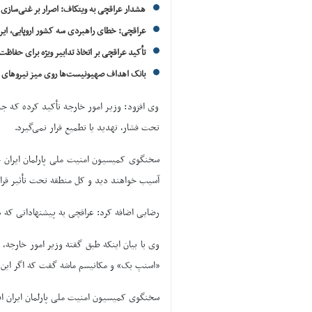
هشدار عراقچی به ویتکاف: اصرار بر غنی‌سازی
عراقچی: خطای راهبردی سه کشور اروپایی، ایرا
تأکید عراقچی بر اتخاذ تدابیر ویژه برای حفاظ
بانک اهداف صهیونیست‌ها روی میز نیروهای
وی افزود: وزیر امور خارجه تأکید کرده که ج
تحت فشار، تهدید یا تطمیع قرار نمی‌گیرد.
سخنگوی کمیسیون امنیت ملی پارلمان ایران خ
آسیب خواهند دید و کل منطقه تحت تأثیر قرا
رضایی اضافه کرد: عراقچی به پیشنهاداتی که در
وی با بیان اینکه طبق گفته وزیر امور خارجه،
«اسنپ بک» و مکانیسم ماشه گفت که اگر این 
سخنگوی کمیسیون امنیت ملی پارلمان ایران افز