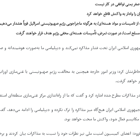
 صفر یعنی توافقی در کار نیست
ن را وادار به واکنش قاطع خواهد کرد
ت از تاسیسات و مواد هسته‌ای/ به هرگونه ماجراجویی رژیم صهیونیستی اسرائیل قویاً هشدار می‌دهیم
 مسلح است/ در صورت تعرض، تأسیسات هسته‌ای مخفی رژیم هدف قرار خواهند گرفت
مهوری اسلامی ایران تحت فشار مذاکره نمی‌کند و دیپلماسی ما به‌صورت هوشمندانه و ص
اطرنشان کرد: وزیر امور خارجه همچنین به مخالفت رژیم صهیونیستی با غنی‌سازی اورا
ر خواهد گرفت.
 مذاکرات مطرح شده اشاره کرد و گفت که ما از راه‌اندازی مرکز غنی‌سازی منطقه‌ای استقبا
 جمهوری اسلامی ایران هیچ‌گاه میز مذاکره را ترک نکرده و دیپلماسی را ادامه می‌دهد، گ
مکانیسم فعال شود، واکنش ما سخت خواهد بود.
ود: اعضای کمیسیون امنیت ملی نیز نظرات خود را نسبت به مذاکرات بیان کردند و برخی ا