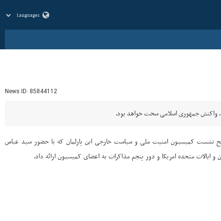
News ID:
85844112
ود، واکنش جمهوری اسلامی سخت خواهد بود.
اهیم رضایی سخنگوی کمیسیون امنیت ملی و سیاست خارجی پارلمان ایران روز یکشنبه ۴ جوزا در توضیح نشست کمیسیون امنیت ملی و سیاست خارجی این پارلمان که با حضور سید عباس
و ایالات متحده امریکا و دور پنجم مذاکرات به اعضای کمیسیون ارائه داد.