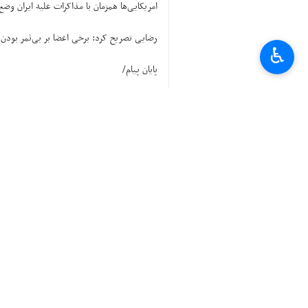
امریکایی‌ها همزمان با مذاکرات علیه ایران وضع 
رضایی تصریح کرد: برخی اعضا بر بی‌ثمر بودن 
♿︎
پایان پیام/
ایران
۰ Persons
Tags
مذاکره با آمریکا
سید عباس عراقچی
کمیسیون امنیت ملی و سیاست خارجی
مجلس شورای اسلامی
مکانیسم ماشه
اخبار مرتبط