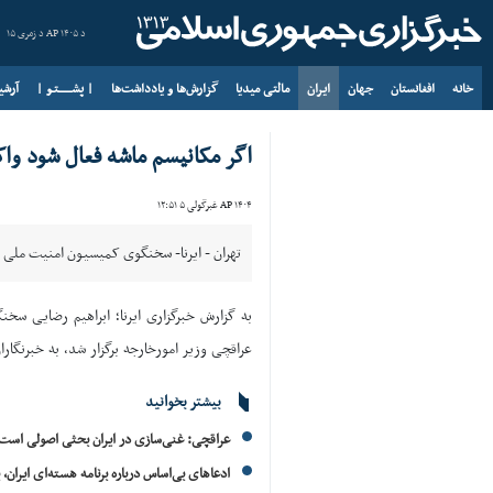
د AP ۱۴۰۵ د زمری ۱۵
خانه
افغانستان
جهان
ایران
مالتی میدیا
گزارش‌ها و یادداشت‌ها
| پشــــــتـو |
آرش
اگر مکانیسم ماشه فعال شود و
AP ۱۴۰۴ غبرگولی ۵ ۱۲:۵۱
تهران - ایرنا- سخنگوی کمیسیون امنیت ملی 
عراقچی وزیر امورخارجه برگزار شد، به خبرنگا
بیشتر بخوانید
عراقچی: غنی‌سازی در ایران بحثی اصولی است/ار
ادعاهای بی‌اساس درباره برنامه هسته‌ای ایران،