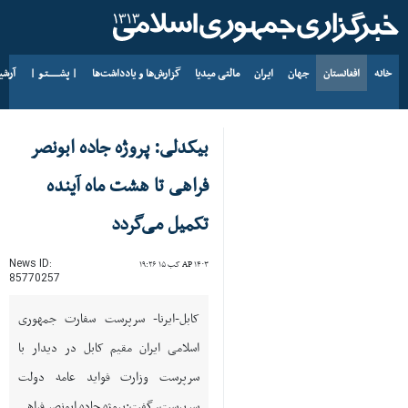
خانه
افغانستان
جهان
ایران
مالتی میدیا
گزارش‌ها و یادداشت‌ها
| پشــــــتـو |
آرش
د AP ۱۴۰۵ د زمری ۱۶
بیکدلی: پروژه جاده ابونصر
فراهی تا هشت ماه آینده
تکمیل می‌گردد
News ID:
AP ۱۴۰۳ کب ۱۵ ۱۹:۲۶
85770257
کابل-ایرنا- سرپرست سفارت جمهوری
اسلامی ایران مقیم کابل در دیدار با
سرپرست وزارت فواید عامه دولت
سرپرست، گفت:پروژه جاده ابونصر فراهی