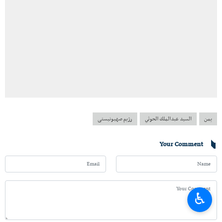
یمن
السيد عبدالملك الحوثي
رژیم صهیونیستی
Your Comment
♿︎