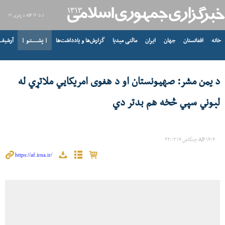
د AP ۱۴۰۵ د زمری ۱۶
خانه
افغانستان
جهان
ایران
مالتی میدیا
گزارش‌ها و یادداشت‌ها
| پشــــــتـو |
آرشیف
د یمن مشر: صهیونستان او د هغوی امریکايي ملاتړي له
لېوني سپي څخه هم بدتر دي
AP ۱۴۰۴ چنگاښ ۱۴ ۲۲:۰۲