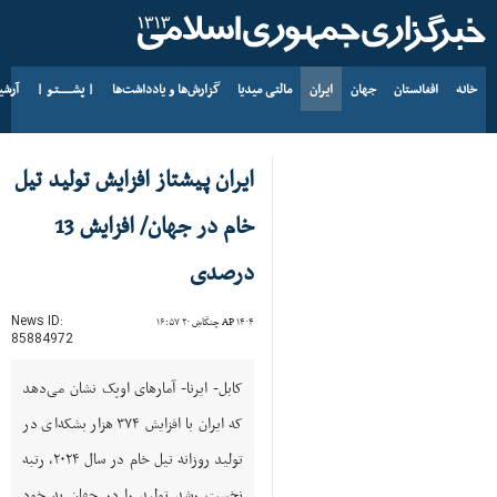
خانه
افغانستان
جهان
ایران
مالتی میدیا
گزارش‌ها و یادداشت‌ها
| پشــــــتـو |
آرش
د AP ۱۴۰۵ د زمری ۱۵
ایران پیشتاز افزایش تولید تیل
خام در جهان/ افزایش 13
درصدی
News ID:
AP ۱۴۰۴ چنگاښ ۲۰ ۱۶:۵۷
85884972
کابل- ایرنا- آمارهای اوپک نشان می‌دهد
که ایران با افزایش ۳۷۴ هزار بشکه‌ای در
تولید روزانه تیل خام در سال ۲۰۲۴، رتبه
نخست رشد تولید را در جهان به خود