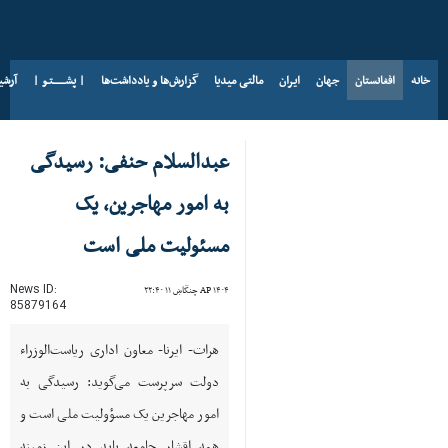
خانه
افغانستان
جهان
ایران
مالتی میدیا
گزارش‌ها و یادداشت‌ها
| پشــــــتـو |
آرش
د AP ۱۴۰۵ د زمری ۱۶
عبدالسلام حنفی: رسیدگی
به امور مهاجرین، یک
مسئولیت ملی است
News ID:
AP ۱۴۰۴ چنگاښ ۱۱ ۲۲:۴۰
85879164
هرات- ایرنا- معاون اداری ریاست‌الوزراء
دولت سرپرست می‌گوید: رسیدگی به
امور مهاجرین یک مسؤولیت ملی است و
همه اقشار جامعه باید در این زمینه