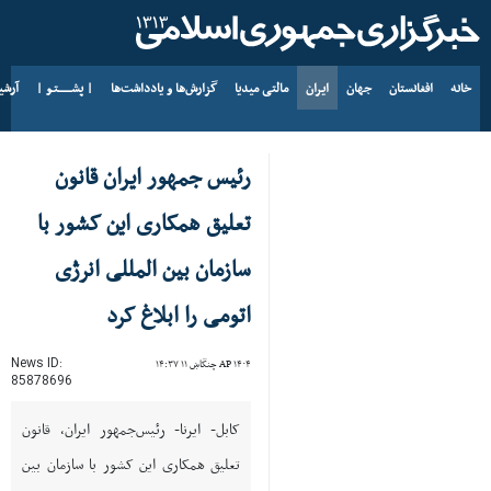
خانه
افغانستان
جهان
ایران
مالتی میدیا
گزارش‌ها و یادداشت‌ها
| پشــــــتـو |
آرش
د AP ۱۴۰۵ د زمری ۱۷
رئیس جمهور ایران قانون
تعلیق همکاری این کشور با
سازمان بین المللی انرژی
اتومی را ابلاغ کرد
News ID:
AP ۱۴۰۴ چنگاښ ۱۱ ۱۴:۳۷
85878696
کابل- ایرنا- رئیس‌جمهور ایران، قانون
تعلیق همکاری این کشور با سازمان بین