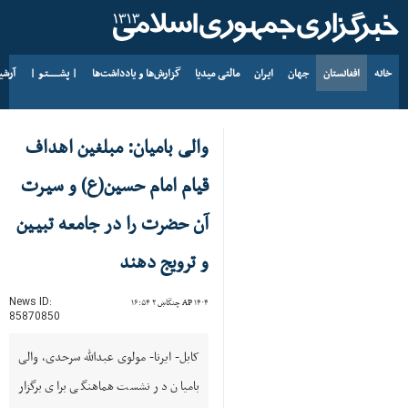
خانه
افغانستان
جهان
ایران
مالتی میدیا
گزارش‌ها و یادداشت‌ها
| پشــــــتـو |
آرش
د AP ۱۴۰۵ د زمری ۱۹
والی بامیان: مبلغین اهداف
قیام امام حسین(ع) و سیرت
آن حضرت را در جامعه تبيين
و ترویج دهند
News ID:
AP ۱۴۰۴ چنگاښ ۲ ۱۶:۵۴
85870850
کابل- ایرنا- مولوی عبدالله سرحدی، والی
بامیان در نشست هماهنگی برای برگزار