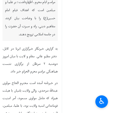
مراسم ایام محرم، اظهارداشت: بر علما و
مبلغین است که اهداف قیام امام
حسین(ع) را با وضاحت بیان کرده،
مفاهیم دینی، راه و سیرت آن حضرت را
در جامعه اسلامی ترویج دهند.
به گزارش خبرنگار خبرگزاری ایرنا در کابل،
دفتر مطبوعاتی مقام ولایت بامیان امروز
دوشنبه ۲ سرطان از برگزاری نشست
هماهنگی مراسم محرم الحرام خبر داد.
در خبرنامه آمده است محترم الحاج مولوی
عبدالله سرحدی، والی ولایت بامیان با هیئت
همراه که شامل مولوی مسعود، آمر امنیت
♿︎
قوماندانی امنیه ولایت بود، با علما، مبلغین،