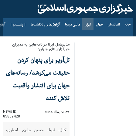
خانه
افغانستان
جهان
ایران
مالتی میدیا
گزارش‌ها و یادداشت‌ها
| پشــــــتـو |
آرش
د AP ۱۴۰۵ د زمری ۱۶
مدیرعامل ایرنا در نامه‌هایی به مدیران
خبرگزاری‌های جهان؛
تل‌آویو برای پنهان کردن
حقیقت می‌کوشد/ رسانه‌های
جهان برای انتشار واقعیت
تلاش کنند
News ID:
AP ۱۴۰۴ چنگاښ ۱ ۱۱:۲۸
85869428
کابل- ایرنا- حسین جابری انصاری،