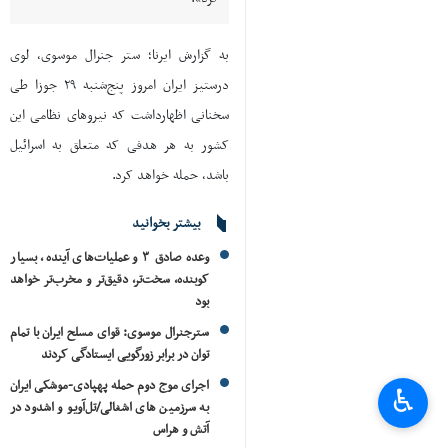
به گزارش ایرنا؛ ستر جنرال موسوی، لوی
درستیز ایران امروز پنج‌شنبه ۲۹ جوزا طی
سخنانی اظهارداشت که نیروهای نظامی این
کشور به هر هدفی که متعلق به اسرائیل
باشد، حمله خواهد کرد.
بیشتر بخوانید
وعده صادق ۳ و عملیات‌های آینده، بسیار
کوبنده، سخت‌تر، دقیق‌تر و مخرب‌تر خواهد
بود
سترجنرال موسوی: قوای مسلح ایران با تمام
توان در برابر زورگویی ایستادگی کردند
اجرای موج دوم حمله پهپادی-موشکی ایران
♿︎
به سرزمین های اشغالی/تل‌آویو و اشدود در
آتش و هراس