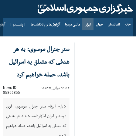
خانه
افغانستان
جهان
ایران
مالتی میدیا
گزارش‌ها و یادداشت‌ها
| پشــــــتـو |
آرش
د AP ۱۴۰۵ د زمری ۱۷
ستر جنرال موسوی: به هر
هدفی که متعلق به اسرائیل
باشد، حمله خواهیم کرد
News ID:
AP ۱۴۰۴ غبرگولی ۲۹ ۱۵:۵۳
85866855
کابل- ایرنا- ستر جنرال موسوی، لوی
درستیز ایران اظهارداشت: «به هر هدفی
که متعلق به اسرائیل باشد، حمله خواهیم
کرد».