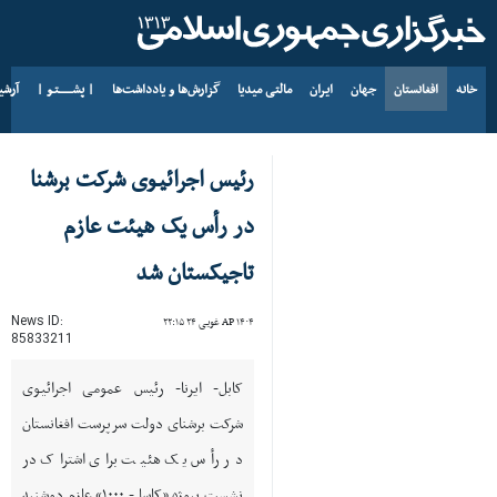
خانه
افغانستان
جهان
ایران
مالتی میدیا
گزارش‌ها و یادداشت‌ها
| پشــــــتـو |
آرش
د AP ۱۴۰۵ د زمری ۱۷
رئیس اجرائیوی شرکت برشنا
در رأس یک هیئت عازم
تاجیکستان شد
News ID:
AP ۱۴۰۴ غویی ۲۴ ۲۲:۱۵
85833211
کابل- ایرنا- رئیس عمومی اجرائیوی
شرکت برشنای دولت سرپرست افغانستان
در رأس یک هئیت برای اشتراک در
نشست پروژه «کاسا - ۱۰۰۰» عازم دوشنبه