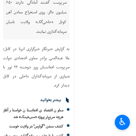
سرپرست گفتند آمادگی دارند ۶۵۰
میلیون دالر، روی استخراج معادن آهن
کوتل «حاجی‌گک» ولایت بامیان
سرمایه‌گذاری نمایند.
به گزارش خبرنگار خبرگزاری ایرنا در کابل؛
ملا عبدالغنی برادر معاون اقتصادی دولت
سرپرست افغانستان روز دوشنبه ۲۲ ثور با
شماری از سرمایه‌گذاران داخلی در کابل
دیدار کرد.
بیشتر بخوانید
معاون اقتصادی افغانستان خواستار آغاز
هرچه سریع‌تر پروژه «مس‌عینک» شد
♿︎
کشف معدن "گوارس" در ولایت خوست
کشور را با جذب سرمایه‌گذاری روی منابع