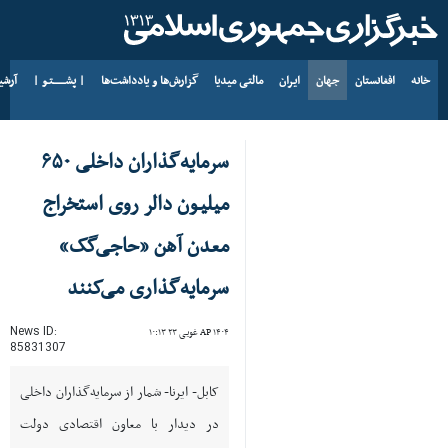
خانه
افغانستان
جهان
ایران
مالتی میدیا
گزارش‌ها و یادداشت‌ها
| پشــــــتـو |
آرش
د AP ۱۴۰۵ د زمری ۱۸
سرمایه‌گذاران داخلی ۶۵۰
میلیون دالر روی‌ استخراج
معدن آهن «حاجی‌گک»
سرمایه‌گذاری می‌کنند
News ID:
AP ۱۴۰۴ غویی ۲۳ ۱۰:۱۳
85831307
کابل- ایرنا- شمار از سرمایه‌گذاران داخلی
در دیدار با معاون اقتصادی دولت