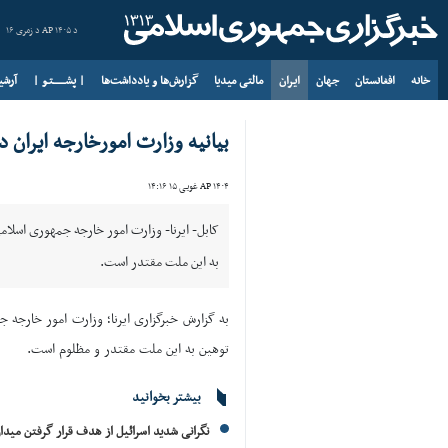
د AP ۱۴۰۵ د زمری ۱۶
خانه
افغانستان
جهان
ایران
مالتی میدیا
گزارش‌ها و یادداشت‌ها
| پشــــــتـو |
آرش
بیانیه وزارت امورخارجه ایران 
AP ۱۴۰۴ غویی ۱۵ ۱۴:۱۶
کابل- ایرنا- وزارت امور خارجه جمهوری اسلام
به این ملت مقتدر است.
توهین به این ملت مقتدر و مظلوم است.
بیشتر بخوانید
نگرانی شدید اسرائیل از هدف قرار گرفتن میدا