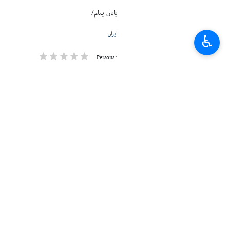
پایان پیام/
ایران
♿︎
۰ Persons
Tags
وزارت خارجه ایران
یمن
موشک باران - حمله موشکی
رژیم صهیونیستی
سرزمین های اشغالی
اخبار مرتبط
نگرانی شدید اسرائیل از
کابل- ایرنا- منابع خب