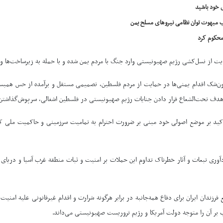
 خود باشید
رب مبهوت توان نظامی نیروهای مسلح یمن
 محکوم کرد
حمایت از نسل‌کشی رژیم صهیونیستی وارد جنگ با مردم یمن شده و با حمله به زیرساخت‌ه
دون‌شک اقدام یمنی‌ها در حمایت از مردم فلسطین، تصمیمی مستقل و برآمده از حس همبستگ
ا هدف تحت‌الشعاع قرار دادن جنایات رژیم صهیونیستی در فلسطین اشغالی، سرپوش‌گذاشتن بر
تاکید بر موضع اصولی خود مبنی بر ضرورت احترام به تمامیت سرزمینی و حاکمیت ملی کش
ادآوری تبعات و آثار خطرناک تداوم این حملات بر امنیت و ثبات منطقه غرب آسیا و دریا
رزندان ایران برای دفاع همه‌جانبه در برابر هرگونه شرارت و اقدام غیرقانونی علیه امنی
 بر آن را متوجه دولت آمریکا و رژیم تروریست صهیونیستی می‌داند.