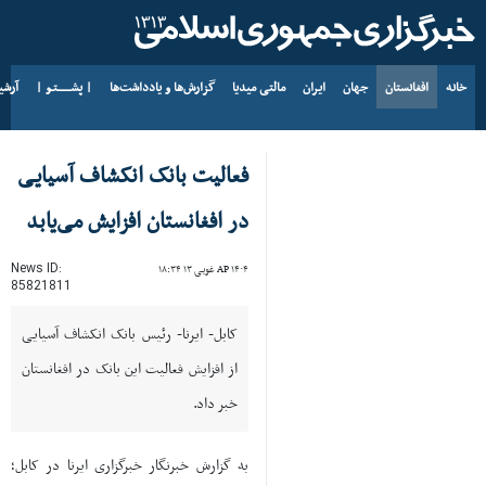
خانه
افغانستان
جهان
ایران
مالتی میدیا
گزارش‌ها و یادداشت‌ها
| پشــــــتـو |
آرش
د AP ۱۴۰۵ د زمری ۱۷
فعالیت بانک انکشاف آسیایی
در افغانستان افزایش می‌یابد
News ID:
AP ۱۴۰۴ غویی ۱۳ ۱۸:۳۴
85821811
کابل- ایرنا- رئیس بانک انکشاف آسیایی
از افزایش فعالیت این بانک در افغانستان
خبر داد.
به گزارش خبرنگار خبرگزاری ایرنا در کابل؛