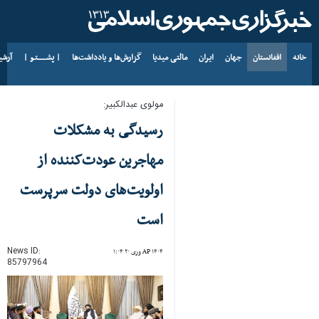
خانه
افغانستان
جهان
ایران
مالتی میدیا
گزارش‌ها و یادداشت‌ها
| پشــــــتـو |
آرش
د AP ۱۴۰۵ د زمری ۱۷
مولوی عبدالکبیر:
رسیدگی به مشکلات
مهاجرین عودت‌کننده از
اولویت‌های دولت سرپرست
است
News ID:
AP ۱۴۰۴ وری ۲۰ ۱:۰۴
85797964