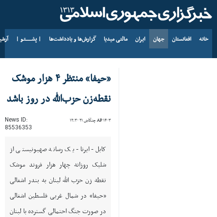
خانه
افغانستان
جهان
ایران
مالتی میدیا
گزارش‌ها و یادداشت‌ها
| پشــــــتـو |
آرش
د AP ۱۴۰۵ د زمری ۱۶
«حیفا» منتظر ۴ هزار موشک
نقطه‌زن حزب‌الله در روز باشد
News ID:
AP ۱۴۰۳ چنگاښ ۲۱ ۱۲:۳۰
85536353
کابل- ایرنا- یک رسانه صهیونیستی از
شلیک روزانه چهار هزار فروند موشک
نقطه زن حزب الله لبنان به بندر اشغالی
«حیفا» در شمال غربی فلسطین اشغالی
در صورت جنگ احتمالی گسترده با لبنان