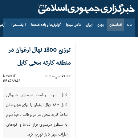
خانه
افغانستان
جهان
ایران
مالتی میدیا
گزارش‌ها و یادداشت‌ها
| پشــــــتـو |
آرش
د AP ۱۴۰۵ د زمری ۱۶
توزیع 1800 نهال ارغوان در
منطقه کارته سخی کابل
News ID:
AP ۱۴۰۳ غویی ۲۵ ۱۶:۵۱
85476942
کابل- ایرنا- ریاست سرسبزی شاروالی
کابل ۱۸۰۰ نهال ارغوان را برای شهروندان
ساحهٔ کارته سخی در مربوطات ناحیهٔ سوم
به منظور سرسبزی فراز تپه‌‌ها و کوه‌‌های
اطراف شهر کابل توزیع کرد.