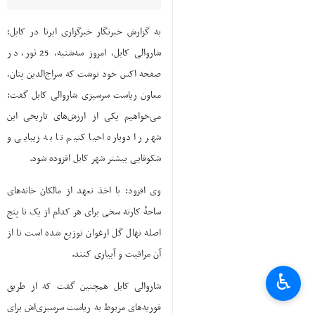
به گزارش خبرنگار خبرگزاری ایرنا در کابل؛
شاروالی کابل، امروز سه‌شنبه، 25 ثور، در
صفحه اکس خود نوشت که سراج‌الدین پتان،
معاون ریاست سرسبزی شاروالی کابل گفت:
می‌خواهیم یکی از ارزش‌‌های تاریخی این
شهر را دوباره احیا کنیم تا به زیبایی و
شکوفایی بیشتر شهر کابل افزوده شود.
وی افزود: با اخذ تعهد از مالکان خانه‌های
ساحهٔ کارته سخی برای هر کدام از یک تا پنج
اصله نهال گل ارغوان توزیع شده است تا از
آن مراقبت و آبیاری کنند.
♿︎
شاروالی کابل همچنین گفت که از طریق
قوریه‌های مربوط به ریاست سرسبزی‌اش برای